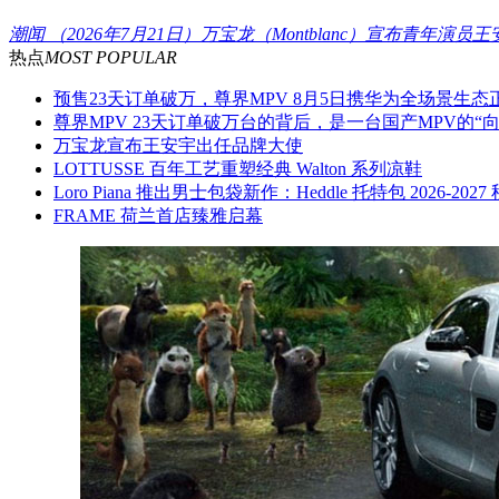
潮闻
（2026年7月21日）万宝龙（Montblanc）宣布青年演员王
热点
MOST POPULAR
预售23天订单破万，尊界MPV 8月5日携华为全场景生态
尊界MPV 23天订单破万台的背后，是一台国产MPV的“
万宝龙宣布王安宇出任品牌大使
LOTTUSSE 百年工艺重塑经典 Walton 系列凉鞋
Loro Piana 推出男士包袋新作：Heddle 托特包 2026-202
FRAME 荷兰首店臻雅启幕