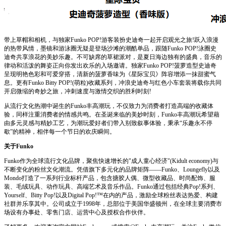
带上草帽和相机，与独家Funko POP!游客装扮史迪奇一起开启观光之旅!跃入浪漫
的热带风情，墨镜和游泳圈无疑是登场沙滩的潮酷单品，跟随Funko POP!泳圈史
迪奇共享浪花的美妙乐趣。不可缺席的草裙派对，是夏日海边独有的盛典，音乐的
律动和活泼的舞姿正向你发出欢乐的入场邀请。独家Funko POP!菠萝造型史迪奇
呈现明艳色彩和可爱穿搭，清新的菠萝香味为《星际宝贝》阵容增添一抹甜蜜气
息。更有Funko Bitty POP!(萌粒)收藏系列，冲浪史迪奇与红色小车套装将载你共同
开启微缩的奇妙之旅，冲刺速度与激情交织的胜利时刻!
从流行文化热潮中诞生的Funko丰高潮玩，不仅致力为消费者打造高端的收藏体
验，同样注重消费者的情感共鸣。在圣诞来临的美妙时刻，Funko丰高潮玩希望藉
由多元灵感与精妙工艺，为潮玩爱好者们带入别致叙事体验，秉承“乐趣永不停
歇”的精神，相伴每一个节日的欢庆瞬间。
关于Funko
Funko作为全球流行文化品牌，聚焦快速增长的"成人童心经济"(Kidult economy)与
不断变化的粉丝文化潮流。凭借旗下多元化的品牌矩阵——Funko、Loungefly以及
Mondo打造了一系列行业标杆产品，包含搪胶人偶、微型收藏品、时尚配饰、服
装、毛绒玩具、动作玩具、高端艺术及音乐作品。Funko通过包括经典Pop!系列、
Yourself、Bitty Pop!以及Digital Pop!™在内的产品，激励全球粉丝表达热爱、构建
社群并乐享其中。公司成立于1998年，总部位于美国华盛顿州，在全球主要消费市
场设有办事处、零售门店、运营中心及授权合作伙伴。