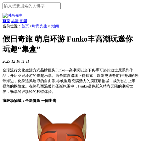
首页
品味
潮闻
当前位置：
首页
>
时尚先生
>
潮闻
假日奇旅 萌启环游 Funko丰高潮玩邀你
玩趣“集盒”
2025-12-10 11:11
全球流行文化生活方式品牌巨头Funko丰高潮玩以当下炙手可热的迪士尼系列作
品，开启圣诞环游的奇趣乐享。两条惊喜路线正待探索：跟随史迪奇前往明媚的热
带海边，化身追风逐浪的自由派;亦或重返充满活力的疯狂动物城，成为独占上帝
视角的探险家。在热烈而温馨的圣诞氛围中，Funko邀你跃入精彩无限的潮玩世
界，畅享另辟蹊径的独特体验。
疯狂动物城：全新冒险 一同出击