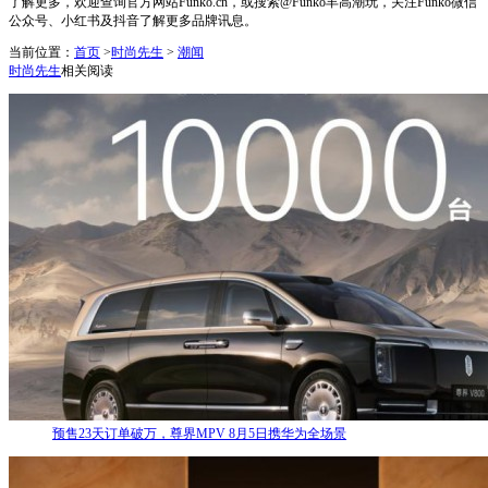
了解更多，欢迎查询官方网站Funko.cn，或搜索@Funko丰高潮玩，关注Funko微信
公众号、小红书及抖音了解更多品牌讯息。
当前位置：
首页
>
时尚先生
>
潮闻
时尚先生
相关阅读
预售23天订单破万，尊界MPV 8月5日携华为全场景