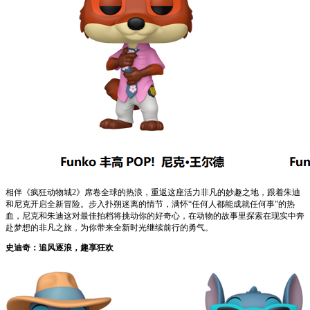
相伴《疯狂动物城2》席卷全球的热浪，重返这座活力非凡的妙趣之地，跟着朱迪
和尼克开启全新冒险。步入扑朔迷离的情节，满怀“任何人都能成就任何事”的热
血，尼克和朱迪这对最佳拍档将挑动你的好奇心，在动物的故事里探索在现实中奔
赴梦想的非凡之旅，为你带来全新时光继续前行的勇气。
史迪奇：追风逐浪，趣享狂欢