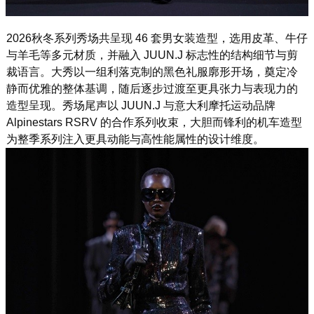
2026秋冬系列秀场共呈现 46 套男女装造型，选用皮革、牛仔
与羊毛等多元材质，并融入 JUUN.J 标志性的结构细节与剪
裁语言。大秀以一组利落克制的黑色礼服廓形开场，奠定冷
静而优雅的整体基调，随后逐步过渡至更具张力与表现力的
造型呈现。秀场尾声以 JUUN.J 与意大利摩托运动品牌
Alpinestars RSRV 的合作系列收束，大胆而锋利的机车造型
为整季系列注入更具动能与高性能属性的设计维度。