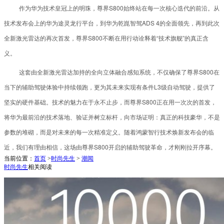
作为华为技术皇冠上的明珠，尊界S800始终站在每一次核心迭代的前沿。从
技术发布会上的华为途灵龙行平台，到华为乾崑智驾ADS 4的全面领先，再到此次
全新激光雷达的再次首发，尊界S800不断在用行动诠释着“技术旗舰”的真正含
义。
这套由全新激光雷达加持的全向立体融合感知系统，不仅确保了尊界S800在
当下的辅助驾驶体验中持续领跑，更为其未来实现有条件L3级自动驾驶，提供了
坚实的硬件基础。技术的魅力在于永不止步，而尊界S800正在用一次次的首发，
将华为最前沿的技术落地、验证并树立标杆，向市场证明：真正的科技豪华，不是
参数的堆砌，而是对未来的每一次精准定义。随着鸿蒙智行技术焕新发布会的临
近，我们有理由相信，这场由尊界S800开启的辅助驾驶革命，才刚刚拉开序幕。
当前位置：
首页
>
时尚先生
>
潮闻
时尚先生
相关阅读