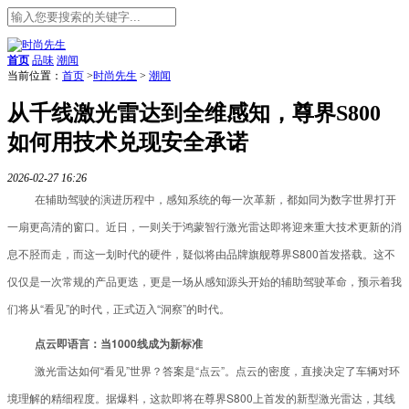
首页
品味
潮闻
当前位置：
首页
>
时尚先生
>
潮闻
从千线激光雷达到全维感知，尊界S800
如何用技术兑现安全承诺
2026-02-27 16:26
在辅助驾驶的演进历程中，感知系统的每一次革新，都如同为数字世界打开
一扇更高清的窗口。近日，一则关于鸿蒙智行激光雷达即将迎来重大技术更新的消
息不胫而走，而这一划时代的硬件，疑似将由品牌旗舰尊界S800首发搭载。这不
仅仅是一次常规的产品更迭，更是一场从感知源头开始的辅助驾驶革命，预示着我
们将从“看见”的时代，正式迈入“洞察”的时代。
点云即语言：当1000线成为新标准
激光雷达如何“看见”世界？答案是“点云”。点云的密度，直接决定了车辆对环
境理解的精细程度。据爆料，这款即将在尊界S800上首发的新型激光雷达，其线