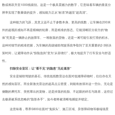
数或将跃升至1000线级别。这是一个极具震撼力的数字，它意味着车辆的垂直分
辨率实现了数量级的提升，感知能力正从“标清”跨越至“超高清”。
这种能力的飞跃，其意义远不止于参数本身。更高的线数，让车辆在200米
外的超视距感知不再是模糊的轮廓，而是精准的形态。它能清晰区分前方的“物
体”究竟是一辆静止的故障车、一堆散落的货物，还是一滩可能引发打滑的积水。
这种对细节的精准把握，为车辆的高级辅助驾驶系统争取到了至关重要的2-3秒决
策时间，让避障动作从“惊险急刹”变为“从容绕行”，极大地提升了行车安全与舒适
性。
扫除安全盲区：让“看不见”的隐患“无处遁形”
安全是辅助驾驶的基石。传统低线数雷达在面对低矮障碍物时，往往存在天
然的感知盲区。而全新激光雷达的超高点云密度，则能有效填补这一空白。无论是
侧翻的摩托车、突然窜出的宠物，还是掉落的轮胎、不起眼的碎石与路肩，这些过
去极易被系统忽略的“隐形杀手”，如今都将被清晰地捕捉并锁定。
这意味着，尊界S800在面对“鬼探头”、施工区域、异形障碍物等极端场景