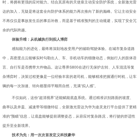
时，将拥有更强的应对能力。结合其原有的天使座主动安全防护系统，全新激光雷
达的加入，无疑是将这套全向防护体系的能力再次推向了新的巅峰。它让主动安全
不再仅仅是事故发生后的事后补救，而是基于精准预判的主动规避，实现了安全冗
余的代际跨越。
体验升维：从机械执行到拟人博弈
感知能力的进化，最终将深刻地改变用户的辅助驾驶体验。在城市复杂道路
中，高密度点云能够实时勾勒出人、车、非机动车的细微动态，例如行人的肢体语
言、自行车是否携带大件物品。这让尊界S800在进行无保护左转、人车混流等复
杂博弈时，决策过程更像是一位经验丰富的老司机，能够精准把握通行时机，让车
辆的每一次加速、转向都显得平顺而自然，充满“拟人感”。
不仅如此，这份“超清视界”还能赋能底盘系统。通过精准识别路面的坡度、
曲率以及井盖、减速带等细微特征，全新激光雷达为华为途灵龙行平台提供了更精
准的“预瞄”信息，让底盘能够提前调整姿态，从容应对复杂路况，将行驶的舒适性
提升至全新境界。
技术为先：用一次次首发定义科技豪华