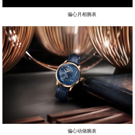
偏心月相腕表
偏心动储腕表