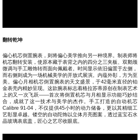
翻转乾坤
偏心机芯倒置腕表，则将偏心美学推向另一种境界。制表师将
机芯翻转安装，使原本藏于表背之内的四分之三夹板、双鹅颈
微调与手工雕饰转而面向佩戴者。时间显示依旧偏置于左侧，
而右侧则成为一场机械美学的开放式展演。内蕴外彰，方为至
美。偏心月相机芯倒置腕表的天文盛景，于42毫米直径的铂
金表壳内精妙呈现。这款腕表标志着格拉苏蒂原创在制表艺术
上的又一次飞跃——首次将倒置机芯与月相显示功能巧妙结
合，成就了这一技术与美学的杰作。手工打造的自动机芯
Calibre 91-04，不仅提供45小时的动力储备，更以其精细工
艺彰显卓越。镂空的自动陀饰以立体月亮图案，透过蓝宝石水
晶玻璃表底盖，匠心之艺尽收眼底。