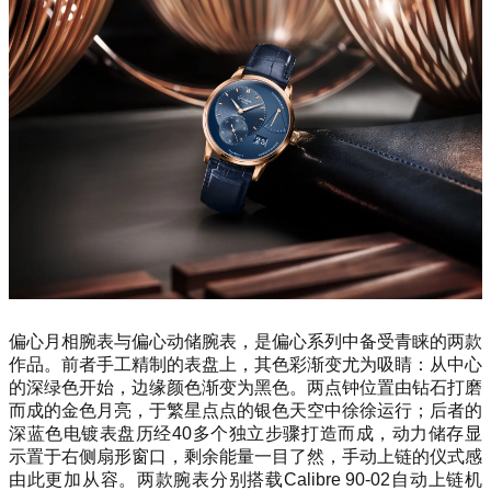
偏心月相腕表与偏心动储腕表，是偏心系列中备受青睐的两款
作品。前者手工精制的表盘上，其色彩渐变尤为吸睛：从中心
的深绿色开始，边缘颜色渐变为黑色。两点钟位置由钻石打磨
而成的金色月亮，于繁星点点的银色天空中徐徐运行；后者的
深蓝色电镀表盘历经40多个独立步骤打造而成，动力储存显
示置于右侧扇形窗口，剩余能量一目了然，手动上链的仪式感
由此更加从容。两款腕表分别搭载Calibre 90-02自动上链机