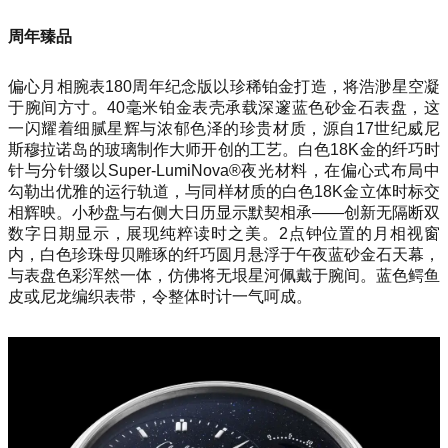
周年臻品
偏心月相腕表180周年纪念版以珍稀铂金打造，将浩渺星空凝
于腕间方寸。40毫米铂金表壳承载深邃蓝色砂金石表盘，这
一闪耀着细腻星辉与浓郁色泽的珍贵材质，源自17世纪威尼
斯穆拉诺岛的玻璃制作大师开创的工艺。白色18K金的纤巧时
针与分针缀以Super-LumiNova®夜光材料，在偏心式布局中
勾勒出优雅的运行轨道，与同样材质的白色18K金立体时标交
相辉映。小秒盘与右侧大日历显示默契相承——创新无隔断双
数字日期显示，展现纯粹读时之美。2点钟位置的月相视窗
内，白色珍珠母贝雕琢的纤巧圆月悬浮于午夜蓝砂金石天幕，
与表盘色彩浑然一体，仿佛将无垠星河佩戴于腕间。蓝色鳄鱼
皮或尼龙编织表带，令整体时计一气呵成。