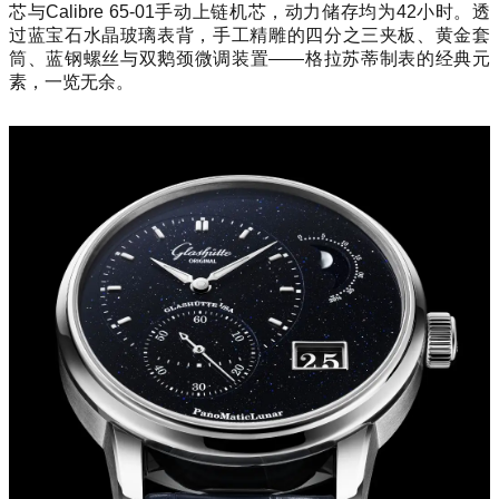
芯与Calibre 65-01手动上链机芯，动力储存均为42小时。透
过蓝宝石水晶玻璃表背，手工精雕的四分之三夹板、黄金套
筒、蓝钢螺丝与双鹅颈微调装置——格拉苏蒂制表的经典元
素，一览无余。