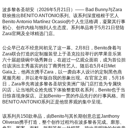
波多黎各圣胡安（2026年5月21日）—— Bad Bunny与Zara
联袂推出BENITO ANTONIO系列。该系列深度植根于艺人
Benito Anto
nio Martínez Ocasio的个人生活格调，凝聚其行事
初心、创作内核与独到人生态度。系列单品将于5月21日登陆
Zara官网及全球精选门店。
公众早已在不经意间初见了这一幕。2月8日，Benito身着与
Zara联合打造的定制服装登上于圣克拉拉举行的苹果音乐第
六十届超级碗中场秀舞台，在超过一亿观众面前，成为首位担
任该演出主秀嘉宾的拉丁裔男性艺人。随后在5月4日Met
Gala上，他再次携手Zara，以一袭由本人设计的定制黑色燕
尾服亮相，并以老年版自我的形象出现。在官宣之前，5月16
日，Zara率先将波多黎各圣胡安美洲广场门店打造为专属快
闪店，让当地民众抢先线下体验整套联名系列，Benito也于当
日惊喜现身探店。正如Benito一贯的作品先行的行事风格。而
BENITO ANTONIO系列正是他世界观的集中呈现。
该系列共150款单品，由Benito与其长期创意总监Janthony
Oliveras携手打造，整个创作过程均在波多黎各完成。廓形、