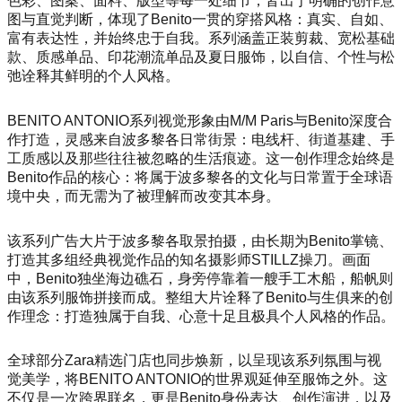
色彩、图案、面料、版型等每一处细节，皆出于明确的创作意
图与直觉判断，体现了Benito一贯的穿搭风格：真实、自如、
富有表达性，并始终忠于自我。系列涵盖正装剪裁、宽松基础
款、质感单品、印花潮流单品及夏日服饰，以自信、个性与松
弛诠释其鲜明的个人风格。
BENITO ANTONIO系列视觉形象由M/M Paris与Benito深度合
作打造，灵感来自波多黎各日常街景：电线杆、街道基建、手
工质感以及那些往往被忽略的生活痕迹。这一创作理念始终是
Benito作品的核心：将属于波多黎各的文化与日常置于全球语
境中央，而无需为了被理解而改变其本身。
该系列广告大片于波多黎各取景拍摄，由长期为Benito掌镜、
打造其多组经典视觉作品的知名摄影师STILLZ操刀。画面
中，Benito独坐海边礁石，身旁停靠着一艘手工木船，船帆则
由该系列服饰拼接而成。整组大片诠释了Benito与生俱来的创
作理念：打造独属于自我、心意十足且极具个人风格的作品。
全球部分Zara精选门店也同步焕新，以呈现该系列氛围与视
觉美学，将BENITO ANTONIO的世界观延伸至服饰之外。这
不仅是一次跨界联名，更是Benito身份表达、创作演进，以及