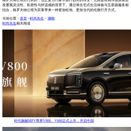
格罗夫纳公馆所代表的，也正是当代奢华旅行趋势的转变，尤其是在高净值旅客愈
发重视灵活性、私密性与舒适感的背景下。通过将住宅式生活体验与五星级服务相
结合，格罗夫纳公馆为宾客带来一种更加松弛、更加当代的伦敦打开方式。
当前位置：
首页
>
时尚先生
>
潮闻
时尚先生
相关阅读
时代旗舰MPV尊界V800、V680正式上市，开启中国