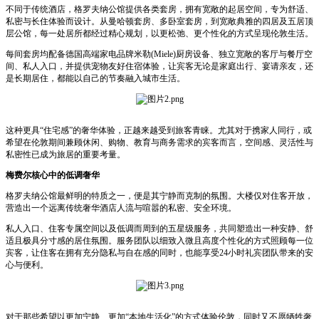
不同于传统酒店，格罗夫纳公馆提供各类套房，拥有宽敞的起居空间，专为舒适、
私密与长住体验而设计。从曼哈顿套房、多卧室套房，到宽敞典雅的四居及五居顶
层公馆，每一处居所都经过精心规划，以更松弛、更个性化的方式呈现伦敦生活。
每间套房均配备德国高端家电品牌米勒(Miele)厨房设备、独立宽敞的客厅与餐厅空
间、私人入口，并提供宠物友好住宿体验，让宾客无论是家庭出行、宴请亲友，还
是长期居住，都能以自己的节奏融入城市生活。
这种更具“住宅感”的奢华体验，正越来越受到旅客青睐。尤其对于携家人同行，或
希望在伦敦期间兼顾休闲、购物、教育与商务需求的宾客而言，空间感、灵活性与
私密性已成为旅居的重要考量。
梅费尔核心中的低调奢华
格罗夫纳公馆最鲜明的特质之一，便是其宁静而克制的氛围。大楼仅对住客开放，
营造出一个远离传统奢华酒店人流与喧嚣的私密、安全环境。
私人入口、住客专属空间以及低调而周到的五星级服务，共同塑造出一种安静、舒
适且极具分寸感的居住氛围。服务团队以细致入微且高度个性化的方式照顾每一位
宾客，让住客在拥有充分隐私与自在感的同时，也能享受24小时礼宾团队带来的安
心与便利。
对于那些希望以更加宁静、更加“本地生活化”的方式体验伦敦，同时又不愿牺牲奢