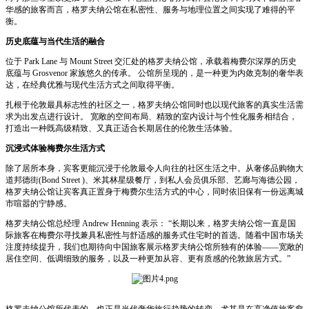
华感的旅客而言，格罗夫纳公馆在私密性、服务与地理位置之间实现了难得的平
衡。
历史底蕴与当代生活的融合
位于 Park Lane 与 Mount Street 交汇处的格罗夫纳公馆，承载着梅费尔深厚的历史
底蕴与 Grosvenor 家族悠久的传承。 公馆所呈现的，是一种更为内敛克制的奢华表
达，在经典优雅与现代生活方式之间取得平衡。
扎根于伦敦最具标志性的社区之一，格罗夫纳公馆同时也以现代旅客的真实生活需
求为出发点进行设计。 宽敞的空间布局、精致的室内设计与个性化服务相结合，
打造出一种既高级精致、又真正适合长期居住的伦敦生活体验。
沉浸式体验梅费尔生活方式
除了居所本身，宾客更能沉浸于伦敦最令人向往的社区生活之中。从奢侈品购物大
道邦德街(Bond Street )、米其林星级餐厅，到私人会员俱乐部、艺廊与海德公园，
格罗夫纳公馆让宾客真正置身于梅费尔生活方式的中心，同时依旧保有一份远离城
市喧嚣的宁静感。
格罗夫纳公馆总经理 Andrew Henning 表示： “长期以来，格罗夫纳公馆一直是国
际旅客在梅费尔寻找兼具私密性与舒适感的服务式住宅时的首选。随着中国市场关
注度持续提升，我们也期待向中国旅客展示格罗夫纳公馆所独有的体验——宽敞的
居住空间、低调细致的服务，以及一种更加从容、更有质感的伦敦旅居方式。”