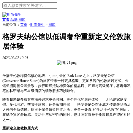
首页
品味
潮闻
当前位置：
首页
>
时尚先生
>
潮闻
格罗夫纳公馆以低调奢华重新定义伦敦旅
居体验
2026-06-02 10:01
坐落于伦敦梅费尔核心地段、寸土寸金的 Park Lane 之上，格罗夫纳公馆
(Grosvenor House Suites)为旅客带来一种更具格调、更加从容的伦敦旅居方式。公
馆坐拥海德公园景致，步行即可抵达梅费尔的精品店、艺廊与高级餐厅，将奢华私
宅的私密感与五星级酒店的细致服务巧妙融合。
随着越来越多旅客在海外追求更长时间、更个性化的居住体验——无论是家庭度
假、多代同游、季节性旅居，还是长期停留——格罗夫纳公馆正成为传统奢华酒店
之外的全新选择。这里不仅是短暂停留之所，更是一处真正“生活于伦敦”的居所，
在赋予宾客舒适感、灵活性与私密性的同时，也让宾客置身于伦敦最具声望的社区
之一。
重新定义伦敦旅居方式