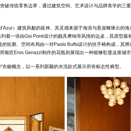
力于突破传统零售边界，通过建筑空间、艺术设计与品牌美学的三
 d'Azur）建筑风貌的延伸。其灵感来源于海浪与悬崖雕琢出
店内陈列着一张由Gio Ponti设计的颇具摩纳哥风情的边桌，其原型最
轮廓。空间布局由一对Paolo Buffa设计的扶手椅构成，
彩，而银匠Eros Genazzi制作的花瓶则展现出一种能够彰显这座
宁衣橱概念，以一系列新颖的水洗款式展示所有标志性裤型。