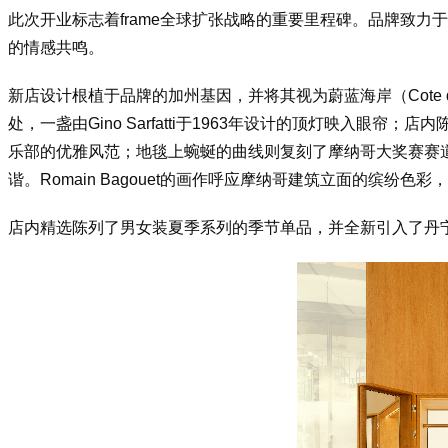
此次开业标志着f
rame全球扩张战略的重要里程碑。品牌致
的情感共鸣。
新店设计根植于品牌的加州基因，并将其视为蔚蓝海岸（Cote
处，一盏由Gino Sarfatti于1963年设计的顶灯映入眼帘；
乐部的优雅风范；地毯上蜿蜒的曲线则复刻了摩纳哥大奖赛赛道的
谐。Romain Bagouet的画作呼应摩纳哥建筑立面的缤纷色
店内精选陈列了男女装夏季系列的季节单品，并全新引入了丹