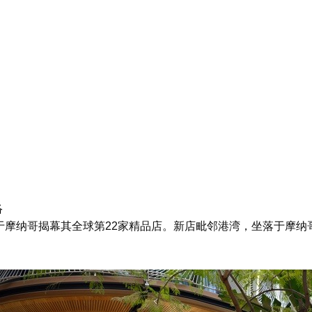
络
e于摩纳哥揭幕其全球第22家精品店。新店毗邻港湾，坐落于摩纳哥极