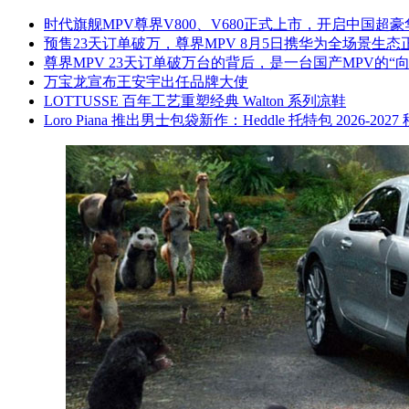
时代旗舰MPV尊界V800、V680正式上市，开启中国超
预售23天订单破万，尊界MPV 8月5日携华为全场景生态
尊界MPV 23天订单破万台的背后，是一台国产MPV的“
万宝龙宣布王安宇出任品牌大使
LOTTUSSE 百年工艺重塑经典 Walton 系列凉鞋
Loro Piana 推出男士包袋新作：Heddle 托特包 2026-202