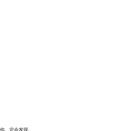
，定会发现..