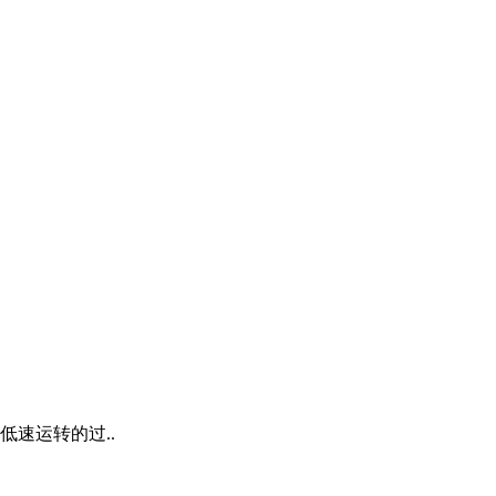
速运转的过..