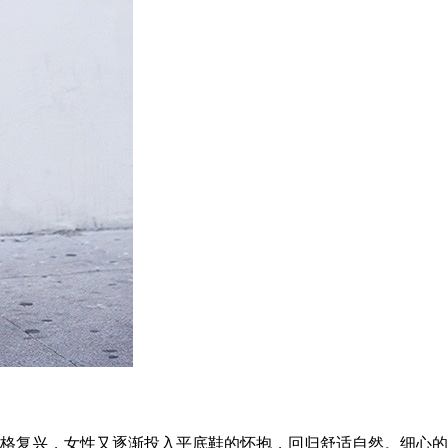
格复兴，女性又逐渐投入平底鞋的怀抱，回归舒适自然。细心的你