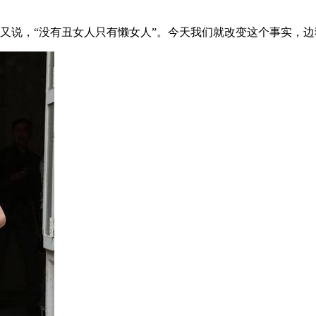
说，“没有丑女人只有懒女人”。今天我们就改变这个事实，边犯