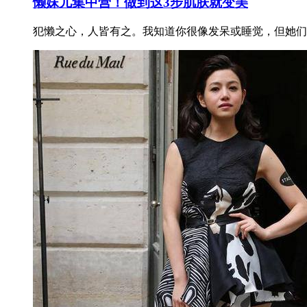
懒妹儿集中营！做到这3步肌肤就变美
犯懒之心，人皆有之。我知道你很像发呆或睡觉，但她们又