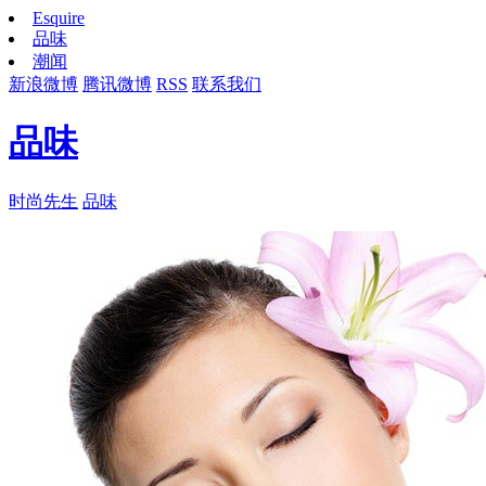
Esquire
品味
潮闻
新浪微博
腾讯微博
RSS
联系我们
品味
时尚先生
品味