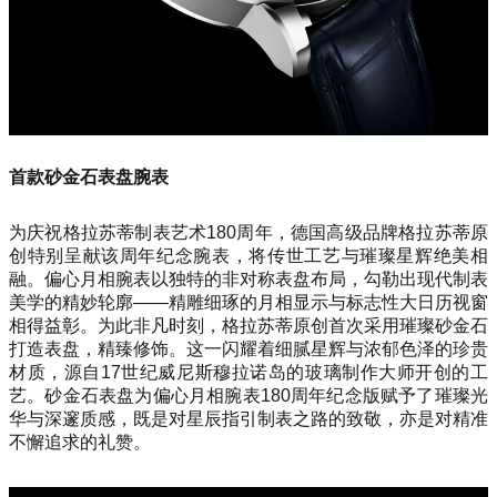
首款砂金石表盘腕表
为庆祝格拉苏蒂制表艺术180周年，德国高级品牌格拉苏蒂原
创特别呈献该周年纪念腕表，将传世工艺与璀璨星辉绝美相
融。偏心月相腕表以独特的非对称表盘布局，勾勒出现代制表
美学的精妙轮廓——精雕细琢的月相显示与标志性大日历视窗
相得益彰。为此非凡时刻，格拉苏蒂原创首次采用璀璨砂金石
打造表盘，精臻修饰。这一闪耀着细腻星辉与浓郁色泽的珍贵
材质，源自17世纪威尼斯穆拉诺岛的玻璃制作大师开创的工
艺。砂金石表盘为偏心月相腕表180周年纪念版赋予了璀璨光
华与深邃质感，既是对星辰指引制表之路的致敬，亦是对精准
不懈追求的礼赞。