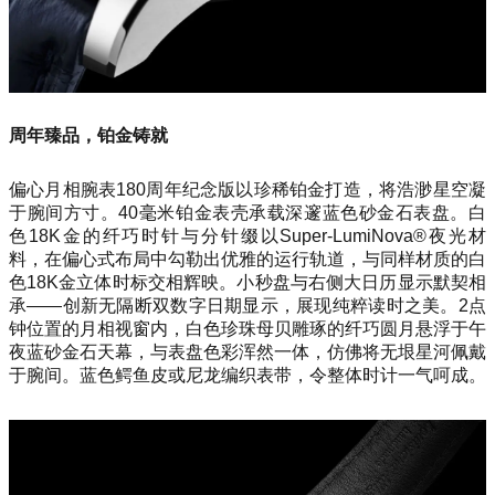
周年臻品，铂金铸就
偏心月相腕表180周年纪念版以珍稀铂金打造，将浩渺星空凝
于腕间方寸。40毫米铂金表壳承载深邃蓝色砂金石表盘。白
色18K金的纤巧时针与分针缀以Super-LumiNova®夜光材
料，在偏心式布局中勾勒出优雅的运行轨道，与同样材质的白
色18K金立体时标交相辉映。小秒盘与右侧大日历显示默契相
承——创新无隔断双数字日期显示，展现纯粹读时之美。2点
钟位置的月相视窗内，白色珍珠母贝雕琢的纤巧圆月悬浮于午
夜蓝砂金石天幕，与表盘色彩浑然一体，仿佛将无垠星河佩戴
于腕间。蓝色鳄鱼皮或尼龙编织表带，令整体时计一气呵成。