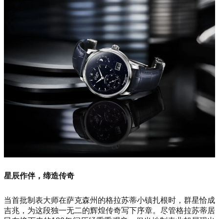
星辰作伴，缔造传奇
当首批制表大师在萨克森州的格拉苏蒂小镇扎根时，群星恰成
吉兆，为这段独一无二的辉煌传奇写下序章。尽管格拉苏蒂居