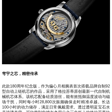
穹宇之芯，精密传承
此款180周年纪念版，作为偏心月相腕表首次搭载品牌自制92
型自动上链机芯的作品，采用了格拉苏蒂原创最新一代自制机
械机芯体系。该机芯配备硅质游丝，能有效抵御温度波动与磁
场干扰，同时每小时28,800次振频确保走时精准卓越。长达
100小时的动力储存，满足日常佩戴需求。透过透明蓝宝石水