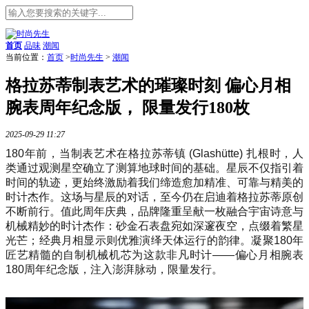
首页
品味
潮闻
当前位置：
首页
>
时尚先生
>
潮闻
格拉苏蒂制表艺术的璀璨时刻 偏心月相
腕表周年纪念版， 限量发行180枚
2025-09-29 11:27
180年前，当制表艺术在格拉苏蒂镇 (Glashütte) 扎根时，人
类通过观测星空确立了测算地球时间的基础。星辰不仅指引着
时间的轨迹，更始终激励着我们缔造愈加精准、可靠与精美的
时计杰作。这场与星辰的对话，至今仍在启迪着格拉苏蒂原创
不断前行。值此周年庆典，品牌隆重呈献一枚融合宇宙诗意与
机械精妙的时计杰作：砂金石表盘宛如深邃夜空，点缀着繁星
光芒；经典月相显示则优雅演绎天体运行的韵律。凝聚180年
匠艺精髓的自制机械机芯为这款非凡时计——偏心月相腕表
180周年纪念版，注入澎湃脉动，限量发行。