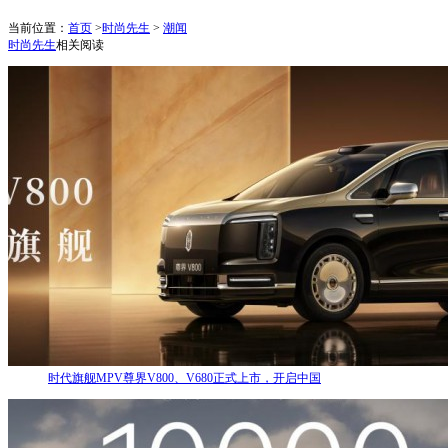
当前位置：
首页
>
时尚先生
>
潮闻
时尚先生
相关阅读
时代旗舰MPV尊界V800、V680正式上市，开启中国