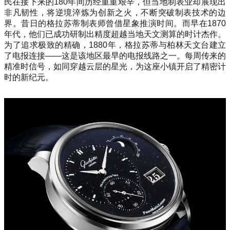
民在接下来的180年间历经重重艰辛，但当地制表业却展现出
非凡韧性，将逆境淬炼为创新之火，不断突破制表技术的边
界。昔日的格拉苏蒂制表师曾借星象推演时间。而早在1870
年代，他们已成功研制出精度超越当地天文测算的时计杰作。
为了追求极致的精确，1880年，格拉苏蒂与柏林天文台建立
了电报连接——这是该地区最早的电报线路之一。每周传来的
精准时信号，如同穿越云层的星光，为这座小镇开启了精密计
时的新纪元。