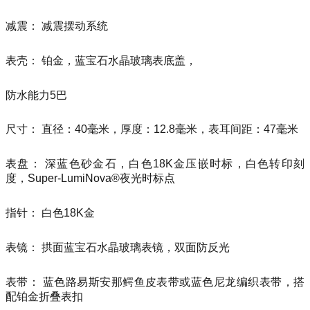
减震： 减震摆动系统
表壳： 铂金，蓝宝石水晶玻璃表底盖，
防水能力5巴
尺寸： 直径：40毫米，厚度：12.8毫米，表耳间距：47毫米
表盘： 深蓝色砂金石，白色18K金压嵌时标，白色转印刻
度，Super-LumiNova®夜光时标点
指针： 白色18K金
表镜： 拱面蓝宝石水晶玻璃表镜，双面防反光
表带： 蓝色路易斯安那鳄鱼皮表带或蓝色尼龙编织表带，搭
配铂金折叠表扣